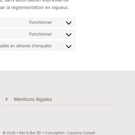
par la règlementation en vigueur.
Fonctionnel
Consent
to
Fonctionnel
Consent
service
to
nalité en attente d’enquête
wordpress
Consent
service
to
complianz
service
divers
Mentions légales
© 2026 • Rat le Bol 3D • Conception : Cezame Conseil