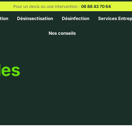
Pour un devis ou une intervention :
06 88 43 70 64
tion
Désinsectisation
Désinfection
Services Entrep
Nos conseils
les